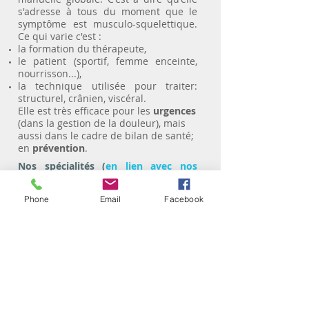
s'adresse à tous du moment que le
symptôme est musculo-squelettique.
Ce qui varie c'est :
la formation du thérapeute,
le patient (sportif, femme enceinte,
nourrisson...),
la technique utilisée pour traiter:
structurel, crânien, viscéral.
Elle est très efficace pour les
urgences
(dans la gestion de la douleur), mais
aussi dans le cadre de bilan de santé;
en
prévention
.
Nos spécialités (
en lien avec nos
formations
):
Phone
Email
Facebook
le suivi des grossesses et des
nourrissons
la prise en charge des URGENCES
(techniques douces: faciales,
harmoniques...)
les diagnostiques neuro-méningés (la
prise en charge des sciatiques,
cruralgies, névralgies cervico-
brachial...)