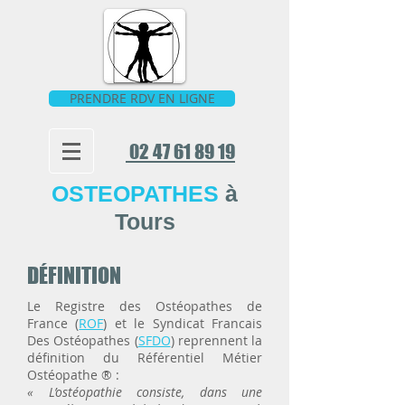
PRENDRE RDV EN LIGNE
02 47 61 89 19
OSTEOPATHES
à
Tours
DÉFINITION
Le
Registre des Ostéopathes de
France
(
ROF
) et le Syndicat Francais
Des Ostéopathes (
SFDO
) reprennent la
définition du Référentiel Métier
Ostéopathe ® :
« L’ostéopathie consiste, dans une