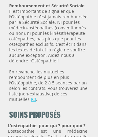
​Remboursement et Sécurité Sociale
Il est important de signaler que
l’Ostéopathie n’est jamais remboursée
par la Sécurité Sociale. Ni pour les
médecin-ostéopathes (conventionnés
ou non), ni pour les kinésithérapeute-
ostéopathes, pas plus que pour les
osteopathes exclusifs. C’est écrit dans
les textes de loi et la règle ne souffre
aucune exception. Aidez-nous à
défendre l’Ostéopathie !
En revanche, les mutuelles
remboursent de plus en plus
l’Ostéopathie, de 2 à 5 séances par an
selon les contrats. Vous trouverez une
liste (non-exhaustive) de ces
mutuelles
ICI
.
SOINS PROPOSÉS
L'ostéopathie: pour qui ? pour quoi ?
L'ostéopathie est une médecine
manuelle globale. C'est à dire qu'elle