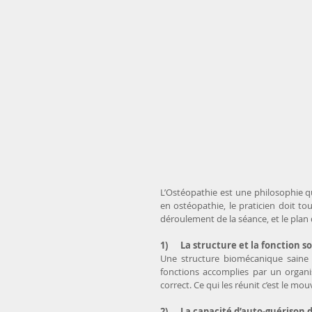
L’Ostéopathie est une philosophie qu
en ostéopathie, le praticien doit tou
déroulement de la séance, et le plan
1)      La structure et la fonction 
Une structure biomécanique saine r
fonctions accomplies par un organi
correct. Ce qui les réunit c’est le m
2)      La capacité d’auto-guérison 