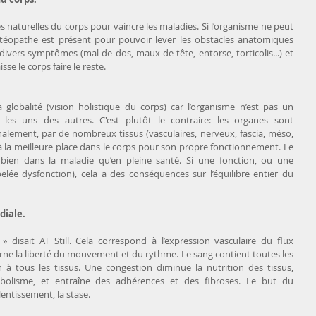
s naturelles du corps pour vaincre les maladies. Si l’organisme ne peut 
l’ostéopathe est présent pour pouvoir lever les obstacles anatomiques 
divers symptômes (mal de dos, maux de tête, entorse, torticolis...) et 
sse le corps faire le reste.
 globalité (vision holistique du corps) car l’organisme n’est pas un 
es uns des autres. C'est plutôt le contraire: les organes sont 
alement, par de nombreux tissus (vasculaires, nerveux, fascia, méso, 
à la meilleure place dans le corps pour son propre fonctionnement. Le  
bien dans la maladie qu’en pleine santé. Si une fonction, ou une 
elée dysfonction), cela a des conséquences sur l’équilibre entier du 
diale. 
» disait AT Still. Cela correspond à l’expression vasculaire du flux 
ne la liberté du mouvement et du rythme. Le sang contient toutes les 
à tous les tissus. Une congestion diminue la nutrition des tissus, 
bolisme, et entraîne des adhérences et des fibroses. Le but du 
lentissement, la stase.