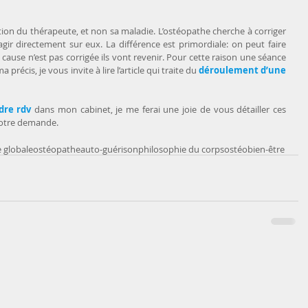
ntion du thérapeute, et non sa maladie. L’ostéopathe cherche à corriger 
ir directement sur eux. La différence est primordiale: on peut faire 
 cause n’est pas corrigée ils vont revenir. Pour cette raison une séance 
récis, je vous invite à lire l’article qui traite du 
déroulement d’une 
dre rdv
 dans mon cabinet, je me ferai une joie de vous détailler ces 
votre demande.
 globale
ostéopathe
auto-guérison
philosophie du corps
ostéo
bien-être