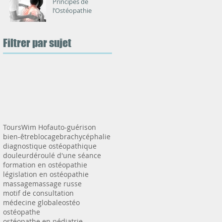
Principes de
l’Ostéopathie
Filtrer par sujet
Tours
Wim Hof
auto-guérison
bien-être
blocage
brachycéphalie
diagnostique ostéopathique
douleur
déroulé d'une séance
formation en ostéopathie
législation en ostéopathie
massage
massage russe
motif de consultation
médecine globale
ostéo
ostéopathe
ostéopathe en pédiatrie