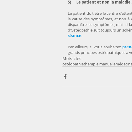
5)      Le patient et non la maladie.
Le patient doit être le centre d’atte
la cause des symptômes, et non à ag
disparaître les symptômes, mais si la
d’Ostéopathie suit toujours un schéma p
séance.
Par ailleurs, si vous souhaitez 
pren
grands principes ostéopathiques à 
Mots-clés :
ostéopathie
thérapie manuelle
médecine