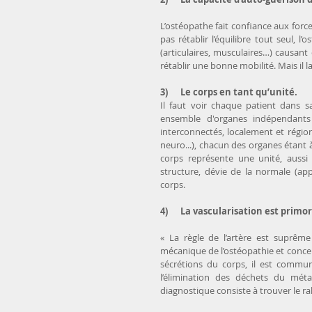
L’ostéopathe fait confiance aux force
pas rétablir l’équilibre tout seul, 
(articulaires, musculaires…) causant 
rétablir une bonne mobilité. Mais il lai
3)      Le corps en tant qu’unité. 
Il faut voir chaque patient dans sa
ensemble d'organes indépendants l
interconnectés, localement et région
neuro...), chacun des organes étant 
corps représente une unité, aussi 
structure, dévie de la normale (app
corps.
4)      La vascularisation est primor
« La règle de l’artère est suprême 
mécanique de l’ostéopathie et concer
sécrétions du corps, il est commun 
l’élimination des déchets du méta
diagnostique consiste à trouver le ra