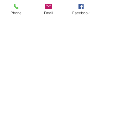
ostéopathe à Tours
Mots-clés :
Phone
Email
Facebook
ostéopathie
thérapie manuelle
formation en ostéopathie
école d'ostéopathie
législation en ostéopathie
ostéopathie exclusive
Commentaires
Rédigez un commentaire...