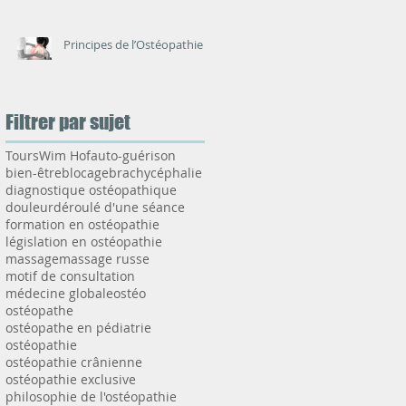
Principes de l’Ostéopathie
Filtrer par sujet
Tours
Wim Hof
auto-guérison
bien-être
blocage
brachycéphalie
diagnostique ostéopathique
douleur
déroulé d'une séance
formation en ostéopathie
législation en ostéopathie
massage
massage russe
motif de consultation
médecine globale
ostéo
ostéopathe
ostéopathe en pédiatrie
ostéopathie
ostéopathie crânienne
ostéopathie exclusive
philosophie de l'ostéopathie